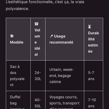
L’esthétique fonctionnelle, c’est ça, la vraie
polyvalence.
🎒
⏳
Vol
Durab
🎯
um
📍 Usage
ilité
Modèle
e
recommandé
estim
idé
ée
al
Sac à
Urbain, week-
dos
24-
5-7
end, bagage
polyvale
30L
ans
cabine
nt
Duffel
Voyages courts,
40-
7-10
bag
sports, transport
50L
ans