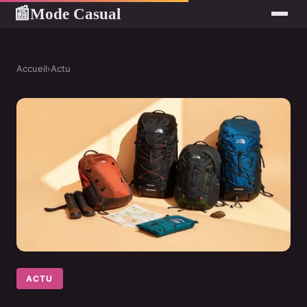
Mode Casual
📰
Accueil
›
Actu
ACTU