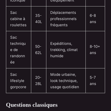
iconique
d’équipement
Sac
Déplacements
35-
6-8
cabine à
professionnels
40L
ans
roulettes
fréquents
Sac
techniqu
Expéditions,
50-
8-10+
e de
trekking, climat
62L
ans
randonn
humide
ée
Sac
Mode urbaine,
20-
5-7
lifestyle
look technique,
28L
ans
gorpcore
usage quotidien
Questions classiques