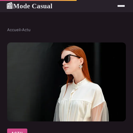
Mode Casual
📰
Accueil
›
Actu