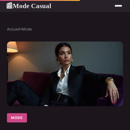
Mode Casual
📰
Accueil
›
Mode
MODE