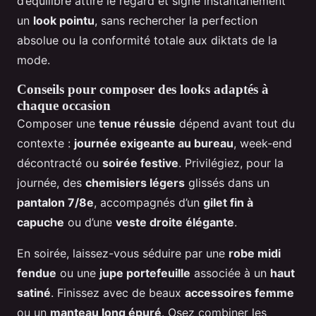
d’équilibre attire le regard et signe instantanément
un
look pointu
, sans rechercher la perfection
absolue ou la conformité totale aux diktats de la
mode.
Conseils pour composer des looks adaptés à
chaque occasion
Composer une
tenue réussie
dépend avant tout du
contexte :
journée exigeante au bureau
, week-end
décontracté ou
soirée festive
. Privilégiez, pour la
journée, des
chemisiers légers
glissés dans un
pantalon 7/8e
, accompagnés d’un
gilet fin à
capuche
ou d’une
veste droite élégante
.
En soirée, laissez-vous séduire par une
robe midi
fendue
ou une
jupe portefeuille
associée à un
haut
satiné
. Finissez avec de beaux
accessoires femme
ou un
manteau long épuré
. Osez combiner les