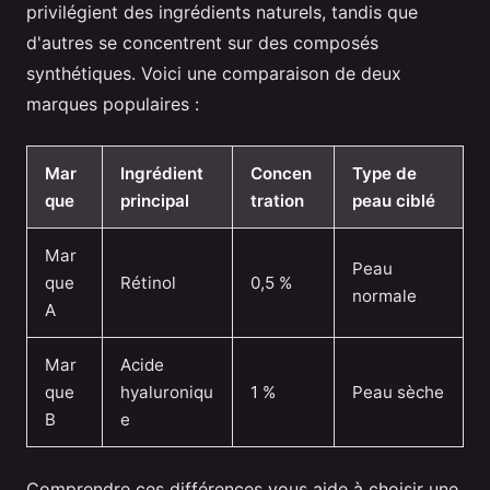
privilégient des ingrédients naturels, tandis que
d'autres se concentrent sur des composés
synthétiques. Voici une comparaison de deux
marques populaires :
Mar
Ingrédient
Concen
Type de
que
principal
tration
peau ciblé
Mar
Peau
que
Rétinol
0,5 %
normale
A
Mar
Acide
que
hyaluroniqu
1 %
Peau sèche
B
e
Comprendre ces différences vous aide à choisir une