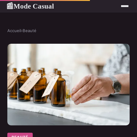
Mode Casual
📰
Accueil
›
Beauté